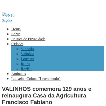
Seções
Home
Sobre
Política de Privacidade
Cidades
Vinhedo
Valinhos
Louveira
Itatiba
Região
Anúncios
Louveira: Coluna "Louveirando"
VALINHOS comemora 129 anos e
reinaugura Casa da Agricultura
Francisco Fabiano