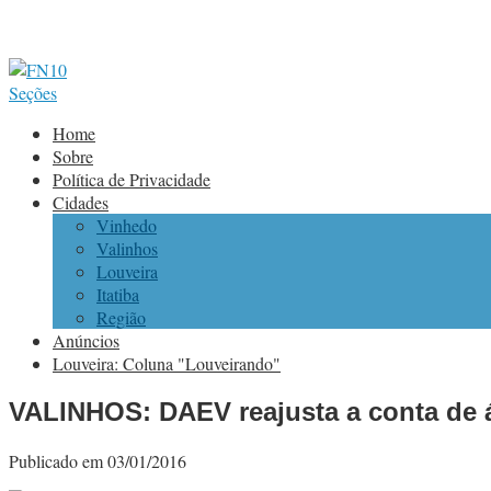
Seções
Home
Sobre
Política de Privacidade
Cidades
Vinhedo
Valinhos
Louveira
Itatiba
Região
Anúncios
Louveira: Coluna "Louveirando"
VALINHOS: DAEV reajusta a conta de ág
Publicado em 03/01/2016