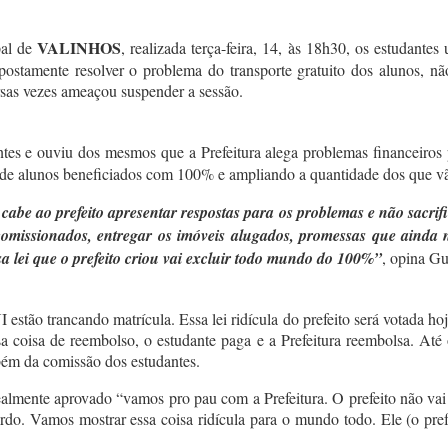
VALINHOS
pal de
, realizada terça-feira, 14, às 18h30, os estudantes
upostamente resolver o problema do transporte gratuito dos alunos, n
rsas vezes ameaçou suspender a sessão.
tes e ouviu dos mesmos que a Prefeitura alega problemas financeiros 
 de alunos beneficiados com 100% e ampliando a quantidade dos que v
cabe ao prefeito apresentar respostas para os problemas e não sacrif
tir comissionados, entregar os imóveis alugados, promessas que aind
a lei que o prefeito criou vai excluir todo mundo do 100%”
, opina Gu
o trancando matrícula. Essa lei ridícula do prefeito será votada hoje, 
 essa coisa de reembolso, o estudante paga e a Prefeitura reembolsa. A
bém da comissão dos estudantes.
realmente aprovado “vamos pro pau com a Prefeitura. O prefeito não vai
rdo. Vamos mostrar essa coisa ridícula para o mundo todo. Ele (o pre