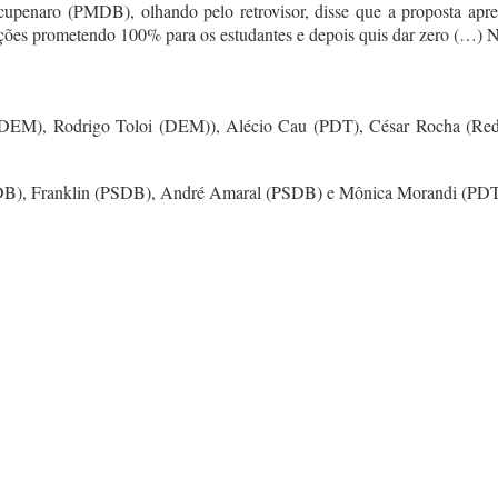
Scupenaro (PMDB), olhando pelo retrovisor, disse que a proposta apres
ções prometendo 100% para os estudantes e depois quis dar zero (…) N
DEM), Rodrigo Toloi (DEM)), Alécio Cau (PDT), César Rocha (Red
DB), Franklin (PSDB), André Amaral (PSDB) e Mônica Morandi (PDT