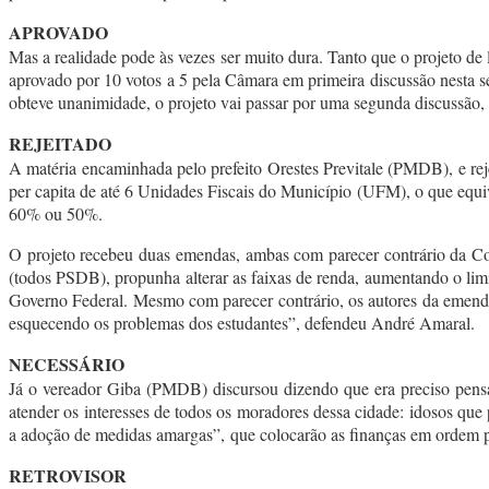
APROVADO
Mas a realidade pode às vezes ser muito dura. Tanto que o projeto de l
aprovado por 10 votos a 5 pela Câmara em primeira discussão nesta 
obteve unanimidade, o projeto vai passar por uma segunda discussão, 
REJEITADO
A matéria encaminhada pelo prefeito Orestes Previtale (PMDB), e reje
per capita de até 6 Unidades Fiscais do Município (UFM), o que equi
60% ou 50%.
O projeto recebeu duas emendas, ambas com parecer contrário da C
(todos PSDB), propunha alterar as faixas de renda, aumentando o lim
Governo Federal. Mesmo com parecer contrário, os autores da emend
esquecendo os problemas dos estudantes”, defendeu André Amaral.
NECESSÁRIO
Já o vereador Giba (PMDB) discursou dizendo que era preciso pensar n
atender os interesses de todos os moradores dessa cidade: idosos que
a adoção de medidas amargas”, que colocarão as finanças em ordem p
RETROVISOR