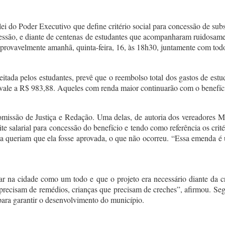
ei do Poder Executivo que define critério social para concessão de subsíd
sessão, e diante de centenas de estudantes que acompanharam ruidosame
provavelmente amanhã, quinta-feira, 16, às 18h30, juntamente com todo
itada pelos estudantes, prevê que o reembolso total dos gastos de est
vale a R$ 983,88. Aqueles com renda maior continuarão com o benefíci
omissão de Justiça e Redação. Uma delas, de autoria dos vereadores 
ite salarial para concessão do benefício e tendo como referência os c
a queriam que ela fosse aprovada, o que não ocorreu. “Essa emenda é
a cidade como um todo e que o projeto era necessário diante da crise 
 precisam de remédios, crianças que precisam de creches”, afirmou. Seg
ara garantir o desenvolvimento do município.