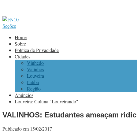
Seções
Home
Sobre
Política de Privacidade
Cidades
Vinhedo
Valinhos
Louveira
Itatiba
Região
Anúncios
Louveira: Coluna "Louveirando"
VALINHOS: Estudantes ameaçam ridicula
Publicado em 15/02/2017