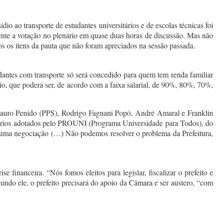
io ao transporte de estudantes universitários e de escolas técnicas foi
nte a votação no plenário em quase duas horas de discussão. Mas não
s os ítens da pauta que não foram apreciados na sessão passada.
udantes com transporte só será concedido para quem tem renda familiar
o, que poderá ser, de acordo com a faixa salarial, de 90%, 80%, 70%,
Mauro Penido (PPS), Rodrigo Fagnani Popó, André Amaral e Franklin
ritérios adotados pelo PROUNI (Programa Universidade para Todos), do
 uma negociação (…) Não podemos resolver o problema da Prefeitura,
financeira. “Nós fomos eleitos para legislar, fiscalizar o prefeito e
undo ele, o prefeito precisará do apoio da Câmara e ser austero, “com