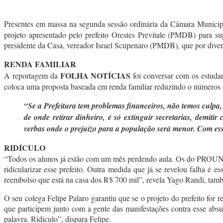
Presentes em massa na segunda sessão ordinária da Câmara Munici
projeto apresentado pelo prefeito Orestes Previtale (PMDB) para s
presidente da Casa, vereador Israel Scupenaro (PMDB), que por dive
RENDA FAMILIAR
FOLHA NOTÍCIAS
A reportagem da
foi conversar com os estudan
coloca uma proposta baseada em renda familiar reduzindo o números
“Se a Prefeitura tem problemas financeiros, não temos culpa, 
de onde retirar dinheiro, é só extinguir secretarias, demi
verbas onde o prejuízo para a população será menor. Com ess
RIDÍCULO
“Todos os alunos já estão com um mês perdendo aula. Os do PROUNI estã
ridicularizar esse prefeito. Outra medida que já se revelou falha é
reembolso que está na casa dos R$ 700 mil”, revela Yago Randi, tam
O seu colega Felipe Palaro garantiu que se o projeto do prefeito for 
que participem junto com a gente das manifestações contra esse absu
palavra. Ridículo”, dispara Felipe.