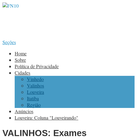
Seções
Home
Sobre
Política de Privacidade
Cidades
Vinhedo
Valinhos
Louveira
Itatiba
Região
Anúncios
Louveira: Coluna "Louveirando"
VALINHOS: Exames