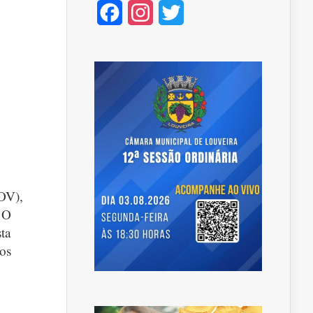
Facebook
Instagram
Twitter
OV),
 O
sta
ios