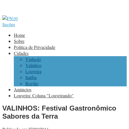
Seções
Home
Sobre
Política de Privacidade
Cidades
Vinhedo
Valinhos
Louveira
Itatiba
Região
Anúncios
Louveira: Coluna "Louveirando"
VALINHOS: Festival Gastronômico
Sabores da Terra