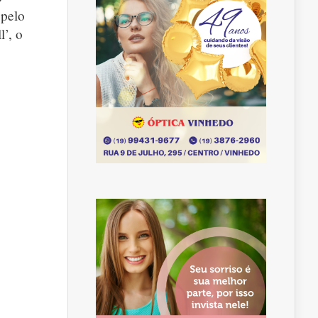
 pelo
’, o