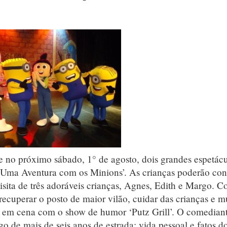
o próximo sábado, 1° de agosto, dois grandes espetácu
Uma Aventura com os Minions’. As crianças poderão conf
visita de três adoráveis crianças, Agnes, Edith e Margo. 
recuperar o posto de maior vilão, cuidar das crianças e m
ar em cena com o show de humor ‘Putz Grill’. O comedian
o de mais de seis anos de estrada: vida pessoal e fatos d