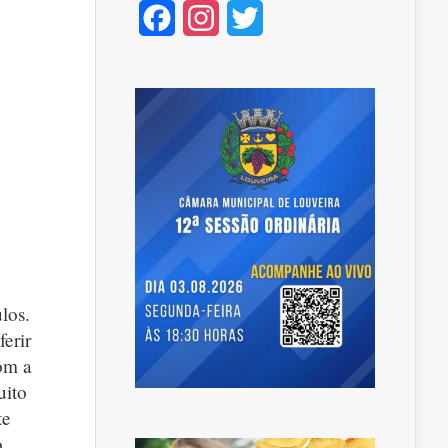
Facebook
Instagram
Twitter
los.
erir
Com a
uito
te
o