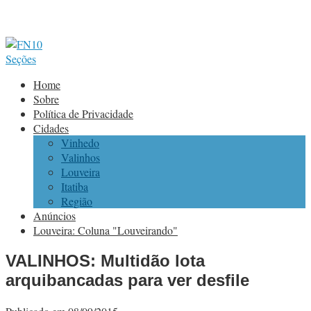
Seções
Home
Sobre
Política de Privacidade
Cidades
Vinhedo
Valinhos
Louveira
Itatiba
Região
Anúncios
Louveira: Coluna "Louveirando"
VALINHOS: Multidão lota
arquibancadas para ver desfile