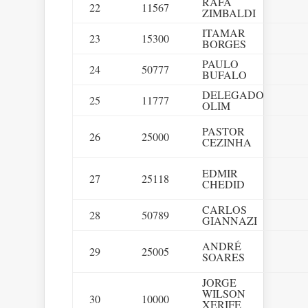
RAFA
22
11567
ZIMBALDI
ITAMAR
23
15300
BORGES
PAULO
24
50777
BUFALO
DELEGADO
25
11777
OLIM
PASTOR
26
25000
CEZINHA
EDMIR
27
25118
CHEDID
CARLOS
28
50789
GIANNAZI
ANDRÉ
29
25005
SOARES
JORGE
WILSON
30
10000
XERIFE