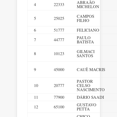
ABRAÃO
4
22333
MICHELON
CAMPOS
5
25025
FILHO
6
51777
FELICIANO
PAULO
7
44777
BATISTA
GILMACI
8
10123
SANTOS
9
45000
CAUÊ MACRIS
PASTOR
10
20777
CELSO
NASCIMENTO
11
77900
DÁRIO SAADI
GUSTAVO
12
65100
PETTA
CHICO