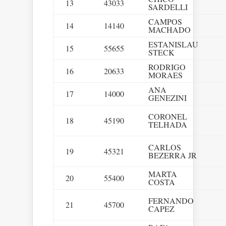
13
43033
SARDELLI
CAMPOS
14
14140
MACHADO
ESTANISLAU
15
55655
STECK
RODRIGO
16
20633
MORAES
ANA
17
14000
GENEZINI
CORONEL
18
45190
TELHADA
CARLOS
19
45321
BEZERRA JR
MARTA
20
55400
COSTA
FERNANDO
21
45700
CAPEZ