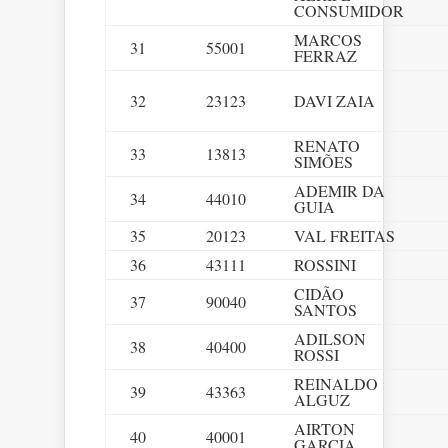
CONSUMIDOR
MARCOS
31
55001
FERRAZ
32
23123
DAVI ZAIA
RENATO
33
13813
SIMÕES
ADEMIR DA
34
44010
GUIA
35
20123
VAL FREITAS
36
43111
ROSSINI
CIDÃO
37
90040
SANTOS
ADILSON
38
40400
ROSSI
REINALDO
39
43363
ALGUZ
AIRTON
40
40001
GARCIA