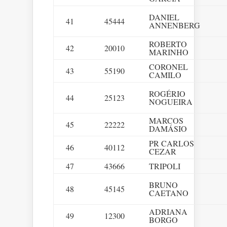
DANIEL
41
45444
ANNENBERG
ROBERTO
42
20010
MARINHO
CORONEL
43
55190
CAMILO
ROGÉRIO
44
25123
NOGUEIRA
MARCOS
45
22222
DAMÁSIO
PR CARLOS
46
40112
CEZAR
47
43666
TRIPOLI
BRUNO
48
45145
CAETANO
ADRIANA
49
12300
BORGO