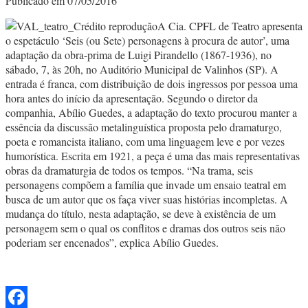
Publicado em 07/05/2016
A Cia. CPFL de Teatro apresenta
o espetáculo ‘Seis (ou Sete) personagens à procura de autor’, uma
adaptação da obra-prima de Luigi Pirandello (1867-1936), no
sábado, 7, às 20h, no Auditório Municipal de Valinhos (SP). A
entrada é franca, com distribuição de dois ingressos por pessoa uma
hora antes do início da apresentação. Segundo o diretor da
companhia, Abílio Guedes, a adaptação do texto procurou manter a
essência da discussão metalinguística proposta pelo dramaturgo,
poeta e romancista italiano, com uma linguagem leve e por vezes
humorística. Escrita em 1921, a peça é uma das mais representativas
obras da dramaturgia de todos os tempos. “Na trama, seis
personagens compõem a família que invade um ensaio teatral em
busca de um autor que os faça viver suas histórias incompletas. A
mudança do título, nesta adaptação, se deve à existência de um
personagem sem o qual os conflitos e dramas dos outros seis não
poderiam ser encenados”, explica Abílio Guedes.