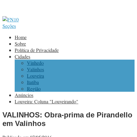
Seções
Home
Sobre
Política de Privacidade
Cidades
Vinhedo
Valinhos
Louveira
Itatiba
Região
Anúncios
Louveira: Coluna "Louveirando"
VALINHOS: Obra-prima de Pirandello
em Valinhos