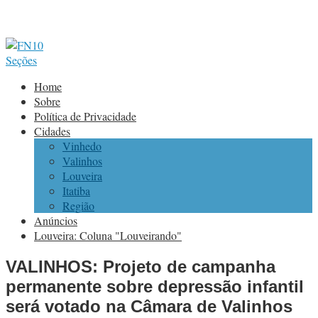
Seções
Home
Sobre
Política de Privacidade
Cidades
Vinhedo
Valinhos
Louveira
Itatiba
Região
Anúncios
Louveira: Coluna "Louveirando"
VALINHOS: Projeto de campanha
permanente sobre depressão infantil
será votado na Câmara de Valinhos