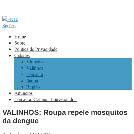
Seções
Home
Sobre
Política de Privacidade
Cidades
Vinhedo
Valinhos
Louveira
Itatiba
Região
Anúncios
Louveira: Coluna "Louveirando"
VALINHOS: Roupa repele mosquitos
da dengue