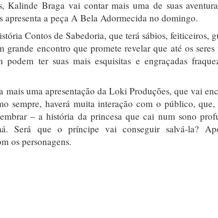
s, Kalinde Braga vai contar mais uma de suas aventur
ões apresenta a peça A Bela Adormecida no domingo.
stória Contos de Sabedoria, que terá sábios, feiticeiros, g
 grande encontro que promete revelar que até os seres
 podem ter suas mais esquisitas e engraçadas fraque
r a mais uma apresentação da Loki Produções, que vai en
mo sempre, haverá muita interação com o público, que
elembrar – a história da princesa que cai num sono pro
 má. Será que o príncipe vai conseguir salvá-la? Ap
com os personagens.