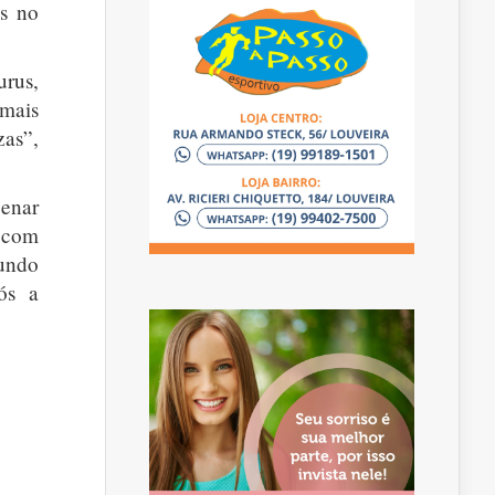
as no
urus,
 mais
zas”,
cenar
, com
fundo
ós a