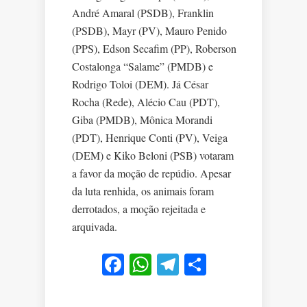
André Amaral (PSDB), Franklin
(PSDB), Mayr (PV), Mauro Penido
(PPS), Edson Secafim (PP), Roberson
Costalonga “Salame” (PMDB) e
Rodrigo Toloi (DEM). Já César
Rocha (Rede), Alécio Cau (PDT),
Giba (PMDB), Mônica Morandi
(PDT), Henrique Conti (PV), Veiga
(DEM) e Kiko Beloni (PSB) votaram
a favor da moção de repúdio. Apesar
da luta renhida, os animais foram
derrotados, a moção rejeitada e
arquivada.
Facebook
WhatsApp
Telegram
Share