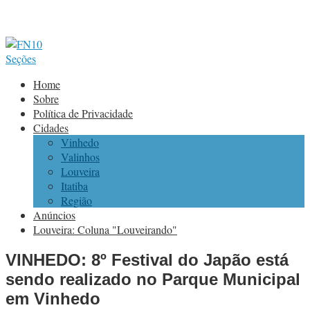
Seções
Home
Sobre
Política de Privacidade
Cidades
Vinhedo
Valinhos
Louveira
Itatiba
Região
Anúncios
Louveira: Coluna "Louveirando"
VINHEDO: 8º Festival do Japão está
sendo realizado no Parque Municipal
em Vinhedo