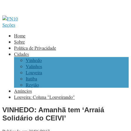
Seções
Home
Sobre
Política de Privacidade
Cidades
Vinhedo
Valinhos
Louveira
Itatiba
Região
Anúncios
Louveira: Coluna "Louveirando"
VINHEDO: Amanhã tem ‘Arraiá
Solidário do CEIVI’