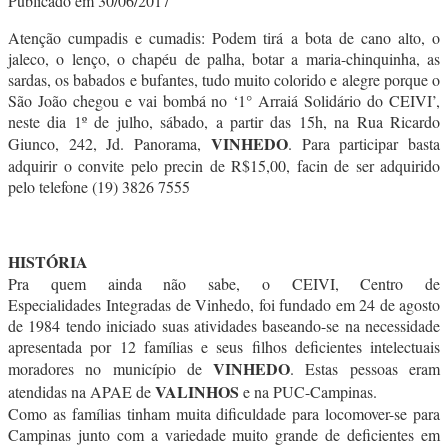
Publicado em 30/06/2017
Atenção cumpadis e cumadis: Podem tirá a bota de cano alto, o
jaleco, o lenço, o chapéu de palha, botar a maria-chinquinha, as
sardas, os babados e bufantes, tudo muito colorido e alegre porque o
São João chegou e vai bombá no ‘1° Arraiá Solidário do CEIVI’,
neste dia 1º de julho, sábado, a partir das 15h, na Rua Ricardo
VINHEDO
Giunco, 242, Jd. Panorama,
. Para participar basta
adquirir o convite pelo precin de R$15,00, facin de ser adquirido
pelo telefone (19) 3826 7555
HISTÓRIA
Pra quem ainda não sabe, o CEIVI, Centro de
Especialidades Integradas de Vinhedo, foi fundado em 24 de agosto
de 1984 tendo iniciado suas atividades baseando-se na necessidade
apresentada por 12 famílias e seus filhos deficientes intelectuais
VINHEDO
moradores no município de
. Estas pessoas eram
VALINHOS
atendidas na APAE de
e na PUC-Campinas.
Como as famílias tinham muita dificuldade para locomover-se para
Campinas junto com a variedade muito grande de deficientes em