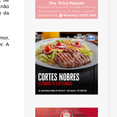
 não
o da
mor,
r. A