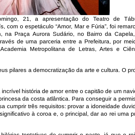
mingo, 21, a apresentação do Teatro de Táb
ís, com o espetáculo “Amor, Mar e Fúria”, foi remar
h, na Praça Aurora Sudário, no Bairro da Capela
ravés de uma parceria entre a Prefeitura, por mei
 Academia Metropolitana de Letras, Artes e Ciên
 pilares a democratização da arte e cultura. O pro
incrível história de amor entre o capitão de um nav
rincesa da costa atlântica. Para conseguir a permi
sa cumprir três requisitos: provar a idoneidade duv
gnificativo à coroa e, o principal, dar ao rei uma 
árias tentativas de cumprir o pacto, já que o rei