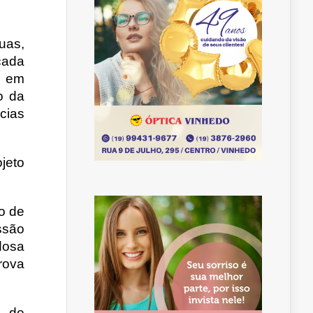
uas,
cada
, em
o da
cias
jeto
io de
ssão
idosa
prova
, de