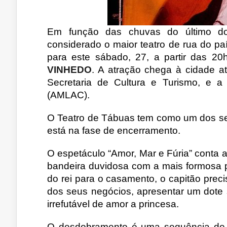
Em função das chuvas do último do
considerado o maior teatro de rua do pa
para este sábado, 27, a partir das 20
VINHEDO
. A atração chega à cidade at
Secretaria de Cultura e Turismo, e a
(AMLAC).
O Teatro de Tábuas tem como um dos seus
está na fase de encerramento.
O espetáculo “Amor, Mar e Fúria” conta a 
bandeira duvidosa com a mais formosa p
do rei para o casamento, o capitão preci
dos seus negócios, apresentar um dote si
irrefutável de amor a princesa.
O desdobramento é uma sequência de hil