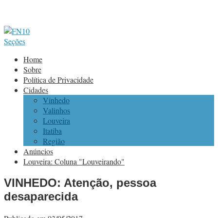
Seções
Home
Sobre
Política de Privacidade
Cidades
Vinhedo
Valinhos
Louveira
Itatiba
Região
Anúncios
Louveira: Coluna "Louveirando"
VINHEDO: Atenção, pessoa
desaparecida