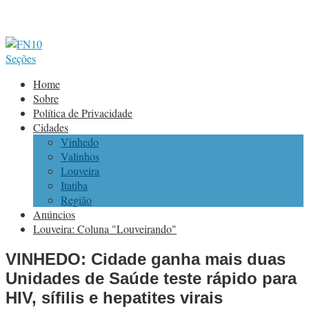
Seções
Home
Sobre
Política de Privacidade
Cidades
Vinhedo
Valinhos
Louveira
Itatiba
Região
Anúncios
Louveira: Coluna "Louveirando"
VINHEDO: Cidade ganha mais duas
Unidades de Saúde teste rápido para
HIV, sífilis e hepatites virais