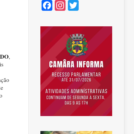
Facebook
Instagram
Twitter
EDO
,
is
ação
de
o