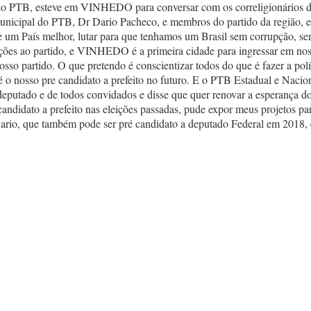
TB, esteve em VINHEDO para conversar com os correligionários do muni
Municipal do PTB, Dr Dario Pacheco, e membros do partido da região, e
de um País melhor, lutar para que tenhamos um Brasil sem corrupção, 
ações ao partido, e VINHEDO é a primeira cidade para ingressar em no
nosso partido. O que pretendo é conscientizar todos do que é fazer a pol
é o nosso pre candidato a prefeito no futuro. E o PTB Estadual e Naci
 deputado e de todos convidados e disse que quer renovar a esperança
didato a prefeito nas eleições passadas, pude expor meus projetos par
 Dario, que também pode ser pré candidato a deputado Federal em 2018, 