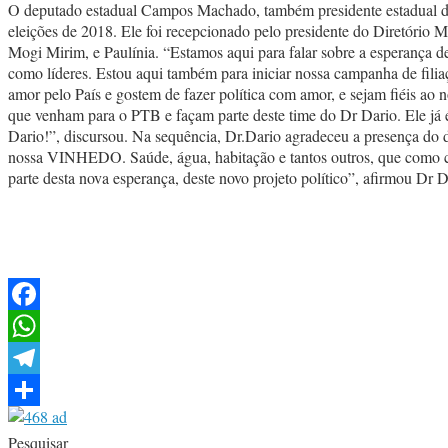
O deputado estadual Campos Machado, também presidente estadual do P
eleições de 2018. Ele foi recepcionado pelo presidente do Diretório 
Mogi Mirim, e Paulínia. “Estamos aqui para falar sobre a esperança 
como líderes. Estou aqui também para iniciar nossa campanha de fili
amor pelo País e gostem de fazer política com amor, e sejam fiéis ao 
que venham para o PTB e façam parte deste time do Dr Dario. Ele já 
Dario!”, discursou. Na sequência, Dr.Dario agradeceu a presença do
nossa VINHEDO. Saúde, água, habitação e tantos outros, que como can
parte desta nova esperança, deste novo projeto político”, afirmou Dr
Facebook
WhatsApp
Telegram
Share
Pesquisar