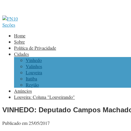
Seções
Home
Sobre
Política de Privacidade
Cidades
Vinhedo
Valinhos
Louveira
Itatiba
Região
Anúncios
Louveira: Coluna "Louveirando"
VINHEDO: Deputado Campos Machado 
Publicado em 25/05/2017