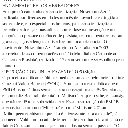
ENCAMPADO PELOS VEREADORES
Em apoio à campanha de conscientização ‘Novembro Azul’,
realizada por diversas entidades no mês de novembro e dirigida à
sociedade e, em especial, aos homens, para conscientização a
respeito de doenças masculinas, com ênfase na prevenção e no
diagnóstico precoce do câncer de próstata, os parlamentares usaram
gravatas, laços e lenços azuis e fizeram uma foto oficial. O
movimento ‘Novembro Azul’ surgiu na Austrália, em 2003,
aproveitando as comemorações do ‘Dia Mundial de Combate ao
Câncer de Próstata’, realizado a 17 de novembro, e se espalhou pelo
mundo.
OPOSIÇÃO CONTINUA FAZENDO OPOSIção
O primeiro a criticar as últimas medidas tomadas pelo prefeito Jaime
Cruz foi Valdir Barreto (PSOL). “Vou usar a mesma tática que o
PMDB usou há duas semanas para conseguir mais três Secretarias,
e, como diz Bacural, ‘debuiá’ o ‘Miltismo’, e, quem sabe, eu consiga
que não se dê uma sobrevida a ele. Essa incorporação do PMDB
apenas transformou o ‘Miltismo’ em um ‘Miltismo 2.0’ ou
‘Miltonpeemedebismo’, que não é interessante para a cidade”, já
começou Valdir, numa atitude ferrenha de derrubar o favoritismo de
Jaime Cruz com as mudanças anunciadas na semana passada. “O