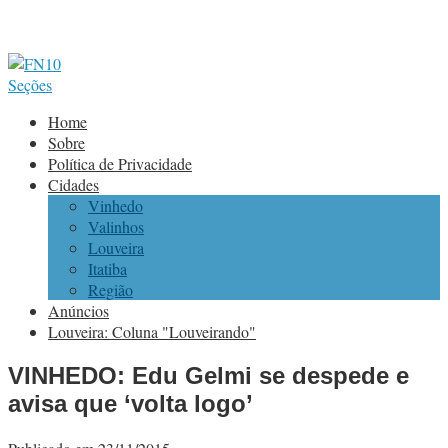
Seções
Home
Sobre
Política de Privacidade
Cidades
Vinhedo
Valinhos
Louveira
Itatiba
Região
Anúncios
Louveira: Coluna "Louveirando"
VINHEDO: Edu Gelmi se despede e
avisa que ‘volta logo’