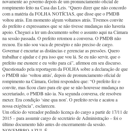
novamente ao governo depois de um pronunciamento oficial de
rompimento feito na Casa das Leis. “Quero dizer que não concordo
com a matéria da FOLHA NOTÍCIAS, que disse que o PMDB
voltou atrás. Em momento algum voltamos atrás. Tivemos convite
do prefeito e expressamos que se não tivesse mudanças não haveria
apoio. Cheguei a ler um documento sobre o assunto aqui na Câmara
na sessão passada. O prefeito retomou a conversa. O PMDB não
recuou. Eu não sou vaca de presépio e não preciso de cargo.
Governar é encurtar as distâncias e gerenciar as pressões. Quero
trabalhar e ajudar e é pra isso que vou lá. Se eu não servir, que o
prefeito me exonere e eu volto para cá”, afirmou em seu discurso.
Questionado pela reportagem da FOLHA sobre a declaração de que
o PMDB não ‘voltou atrás’, depois de pronunciamento oficial de
rompimento na Câmara, Gelmi respondeu que: “O prefeito fez o
convite, mas ficou claro para ele que se não houvesse mudança no
secretariado, o PMDB não ia. Na segunda conversa, ele resolveu
mexer. Era condição ‘sine qua non’. O prefeito reviu e acatou a
nossa exigência”, esclareceu.
Um ofício do vereador pedindo licença do cargo a partir de 17/11 de
2015 – para assumir cargo de secretário de Administração – foi o
último documento lido antes do encerramento da sessão.
NOVEMBRO AZUL É