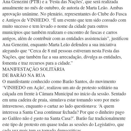
Ana Genezini (PTB) e a ‘Festa das Nações’, que será realizada
anualmente no mês de outubro, de autoria de Marta Leão. Ambas
aprovação unânime. No plenário, representantes do Clube do Fusca
e Antigos de VINHEDO. “É um evento que tem sido coroado com
muito sucesso e tem levado o nome da cidade para outros
municípios que também realizam o encontro de fuscas e carros
antigos, além de contribuir com as entidades assistenciais”, justificou
Ana Genezini, enquanto Marta Leão defendeu a sua iniciativa
alegando que “Cerca de 8 mil pessoas estiveram nesta Festa das
Nações, que também faz a sua arrecadação, divulga as entidades,
fomenta e traz recursos para a cidade.”
MANIFESTAÇÃO SOLITÁRIA
DE BARÃO NA RUA
O manifestante conhecido como Barão Santos, do movimento
‘VINHEDO em Ação’, realizou um ato de protesto solitário na
calçada em frente à Câmara Municipal no início da sessão. Sentado
em uma cadeira de praia, simulava estar tomando soro por meio
intravenoso, enquanto o cartaz ao lado questionava: ‘A quem
interessa a Santa Casa continuar fechada? Por que o dinheiro pago
ao Galileo não é gasto na Santa Casa?’. Barão faz tradicionalmente
este tipo de protesto em quase todas as sessões do Legislativo, que
cada vez mais tem se tornado democráticas.