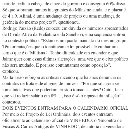
partido pediu a cabeça de cinco do governo e conseguiu 60% disso.
Só que sobraram muitos integrantes do Miltismo ainda, e o placar é
de 4 a 9. Afinal, é uma mudança de projeto ou uma mudança de
gerência do mesmo projeto?”, questionou.
Rodrigo Paixão (Rede) colocou em dúvida os números apresentados
de Dívida Ativa da Prefeitura e da Sanebavi, e na sequência entrou
no contexto político. “Estamos no quarto mandato do mesmo grupo.
Têm orientações que o identificam e foi possível até cunhar um
termo que é o ‘Miltismo’. Tenho dificuldade em entender o que
Jaime quer com essas últimas alterações, uma vez que o eixo político
não será mudado. E por isso continuamos como oposição”,
explicou.
Marta Leão reforçou as críticas dizendo que há anos denuncia os
contratos de frota e de aluguel de imóveis. “Por que só agora se
toma iniciativas que poderiam ter sido tomadas antes? Outra, falar
que vai reduzir salário em 8%…, isso é só o repasse da inflação!”,
contestou.
DOIS EVENTOS ENTRAM PARA O CALENDÁRIO OFICIAL
Por meio de Projeto de Lei Ordinária, dois eventos entraram
oficialmente ao calendário oficial de VINHEDO: o ‘Encontro de
Fuscas & Carros Antigos de VINHEDO’, de autoria da vereadora