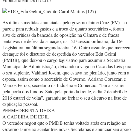
Publicado em 23/11/2015
As últimas medidas anunciadas pelo governo Jaime Cruz (PV) – o
pacote para reduzir gastos e a troca de quatro secretários -, foram
alvo de críticas da bancada de oposição na Câmara e de fracas
tentativas de defesa da situação, na 121ª sessão ordinária, da 16ª
Legislatura, na última segunda-feira, 16. Outro assunto que mereceu
destaque foi o discurso de despedida do vereador Edu Gelmi
(PMDB), que deixou o cargo legislativo para assumir a Secretaria
Municipal de Administração, deixando a vaga na Casa das Leis para
o seu suplente, Valdinei Jovem, que estava no plenário, junto com a
esposa, assim como o secretário de Governo, Adriano Corazzari e
Marcos Ferraz, secretário da Indústria e Comércio. “Jamais sairei
pela porta dos fundos. Saio pela porta da frente, e dia 2 de abril de
2016 estarei de volta”, garantiu ao fechar o seu discurso na fase de
explicação pessoal.
PEEMEDEBISTA DEIXA
A CADEIRA DE EDIL
O vereador negou que o PMDB tenha voltado atrás em relação ao
Governo Jaime ao aceitar três novas Secretarias e anunciar seu apoio