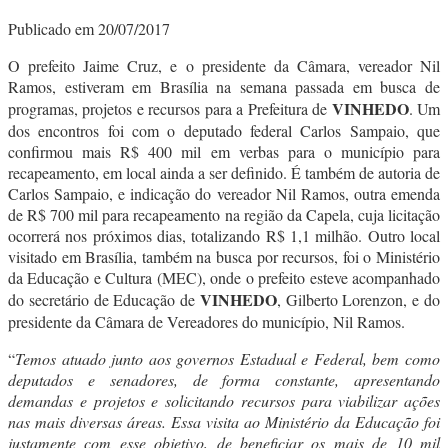
Publicado em 20/07/2017
O prefeito Jaime Cruz, e o presidente da Câmara, vereador Nil
Ramos, estiveram em Brasília na semana passada em busca de
VINHEDO
programas, projetos e recursos para a Prefeitura de
.
Um
dos encontros foi com o deputado federal Carlos Sampaio, que
confirmou mais R$ 400 mil em verbas para o município para
recapeamento, em local ainda a ser definido. É também de autoria de
Carlos Sampaio, e indicação do vereador Nil Ramos, outra emenda
de R$ 700 mil para recapeamento na região da Capela, cuja licitação
ocorrerá nos próximos dias, totalizando R$ 1,1 milhão. Outro local
visitado em Brasília, também na busca por recursos, foi o Ministério
da Educação e Cultura (MEC), onde o prefeito esteve acompanhado
VINHEDO
do secretário de Educação de
, Gilberto Lorenzon, e do
presidente da Câmara de Vereadores do município, Nil Ramos.
“
Temos atuado junto aos governos Estadual e Federal, bem como
deputados e senadores, de forma constante, apresentando
demandas e projetos e solicitando recursos para viabilizar ações
nas mais diversas áreas. Essa visita ao Ministério da Educação foi
justamente com esse objetivo, de beneficiar os mais de 10 mil