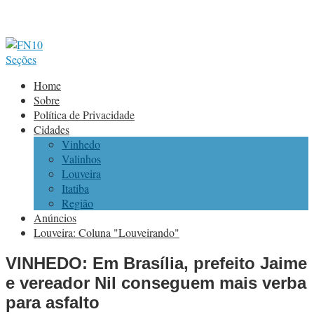
Seções
Home
Sobre
Política de Privacidade
Cidades
Vinhedo
Valinhos
Louveira
Itatiba
Região
Anúncios
Louveira: Coluna "Louveirando"
VINHEDO: Em Brasília, prefeito Jaime
e vereador Nil conseguem mais verba
para asfalto