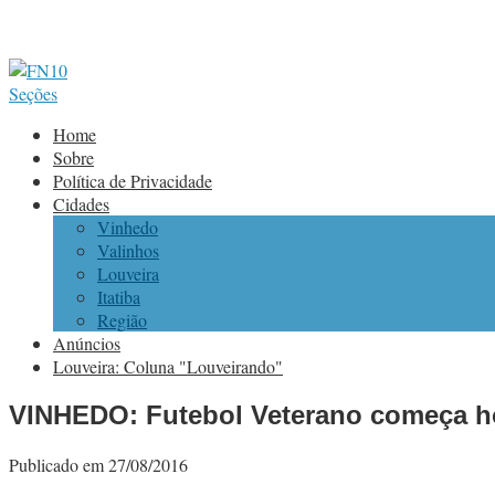
Seções
Home
Sobre
Política de Privacidade
Cidades
Vinhedo
Valinhos
Louveira
Itatiba
Região
Anúncios
Louveira: Coluna "Louveirando"
VINHEDO: Futebol Veterano começa ho
Publicado em 27/08/2016