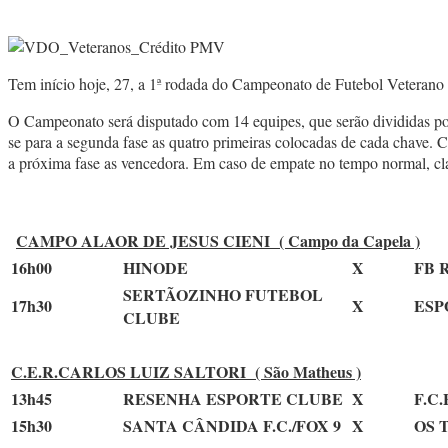
Tem início hoje, 27, a 1ª rodada do Campeonato de Futebol Veter
O Campeonato será disputado com 14 equipes, que serão divididas por 
se para a segunda fase as quatro primeiras colocadas de cada chave. C
a próxima fase as vencedora. Em caso de empate no tempo normal, class
CAMPO ALAOR DE JESUS CIENI ( Campo da Capela )
16h00
HINODE
X
FB 
SERTÃOZINHO FUTEBOL
17h30
X
ESP
CLUBE
C.E.R.CARLOS LUIZ SALTORI ( São Matheus )
13h45
RESENHA ESPORTE CLUBE
X
F.C
15h30
SANTA CÂNDIDA F.C./FOX 9
X
OS 