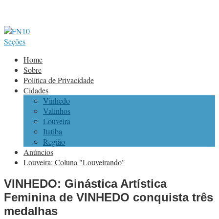
Seções
Home
Sobre
Política de Privacidade
Cidades
Vinhedo
Valinhos
Louveira
Itatiba
Região
Anúncios
Louveira: Coluna "Louveirando"
VINHEDO: Ginástica Artística
Feminina de VINHEDO conquista três
medalhas