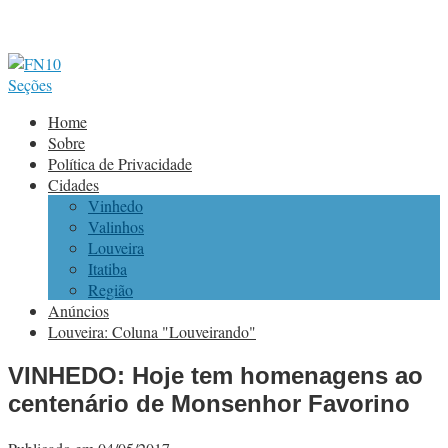
Seções
Home
Sobre
Política de Privacidade
Cidades
Vinhedo
Valinhos
Louveira
Itatiba
Região
Anúncios
Louveira: Coluna "Louveirando"
VINHEDO: Hoje tem homenagens ao
centenário de Monsenhor Favorino