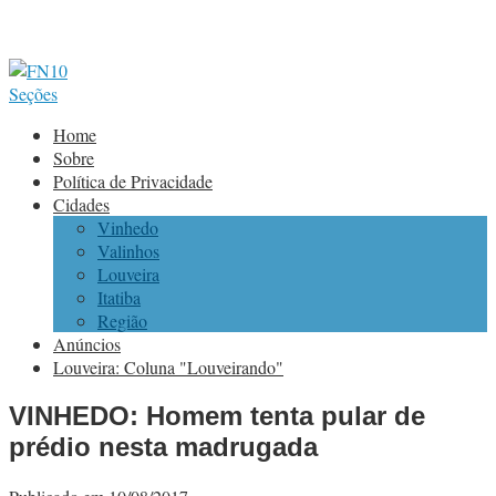
Seções
Home
Sobre
Política de Privacidade
Cidades
Vinhedo
Valinhos
Louveira
Itatiba
Região
Anúncios
Louveira: Coluna "Louveirando"
VINHEDO: Homem tenta pular de
prédio nesta madrugada