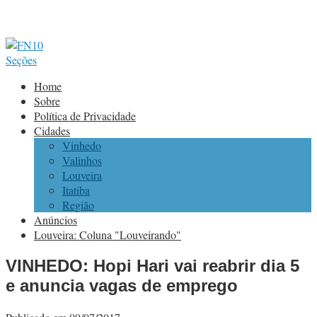
Seções
Home
Sobre
Política de Privacidade
Cidades
Vinhedo
Valinhos
Louveira
Itatiba
Região
Anúncios
Louveira: Coluna "Louveirando"
VINHEDO: Hopi Hari vai reabrir dia 5
e anuncia vagas de emprego