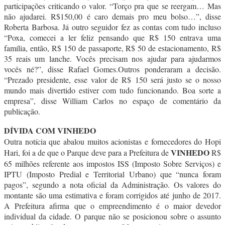
participações criticando o valor. “Torço pra que se reergam… Mas
não ajudarei. R$150,00 é caro demais pro meu bolso…”, disse
Roberta Barbosa. Já outro seguidor fez as contas com tudo incluso
“Poxa, comecei a ler feliz pensando que R$ 150 entrava uma
família, então, R$ 150 de passaporte, R$ 50 de estacionamento, R$
35 reais um lanche. Vocês precisam nos ajudar para ajudarmos
vocês né?”, disse Rafael Gomes.Outros ponderaram a decisão.
“Prezado presidente, esse valor de R$ 150 será justo se o nosso
mundo mais divertido estiver com tudo funcionando. Boa sorte a
empresa”, disse William Carlos no espaço de comentário da
publicação.
DÍVIDA COM VINHEDO
Outra notícia que abalou muitos acionistas e fornecedores do Hopi
VINHEDO
Hari, foi a de que o Parque deve para a Prefeitura de
R$
65 milhões referente aos impostos ISS (Imposto Sobre Serviços) e
IPTU (Imposto Predial e Territorial Urbano) que “nunca foram
pagos”, segundo a nota oficial da Administração. Os valores do
montante são uma estimativa e foram corrigidos até junho de 2017.
A Prefeitura afirma que o empreendimento é o maior devedor
individual da cidade. O parque não se posicionou sobre o assunto