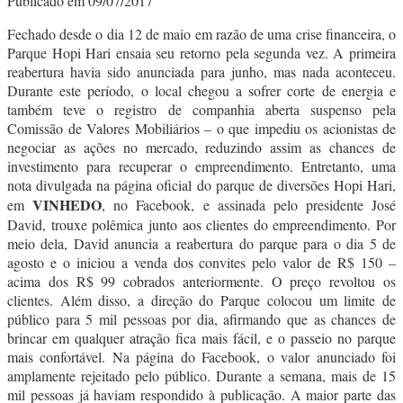
Publicado em 09/07/2017
Fechado desde o dia 12 de maio em razão de uma crise financeira, o
Parque Hopi Hari ensaia seu retorno pela segunda vez. A primeira
reabertura havia sido anunciada para junho, mas nada aconteceu.
Durante este período, o local chegou a sofrer corte de energia e
também teve o registro de companhia aberta suspenso pela
Comissão de Valores Mobiliários – o que impediu os acionistas de
negociar as ações no mercado, reduzindo assim as chances de
investimento para recuperar o empreendimento. Entretanto, uma
nota divulgada na página oficial do parque de diversões Hopi Hari,
VINHEDO
em
, no Facebook, e assinada pelo presidente José
David, trouxe polêmica junto aos clientes do empreendimento. Por
meio dela, David anuncia a reabertura do parque para o dia 5 de
agosto e o iniciou a venda dos convites pelo valor de R$ 150 –
acima dos R$ 99 cobrados anteriormente. O preço revoltou os
clientes. Além disso, a direção do Parque colocou um limite de
público para 5 mil pessoas por dia, afirmando que as chances de
brincar em qualquer atração fica mais fácil, e o passeio no parque
mais confortável. Na página do Facebook, o valor anunciado foi
amplamente rejeitado pelo público. Durante a semana, mais de 15
mil pessoas já haviam respondido à publicação. A maior parte das