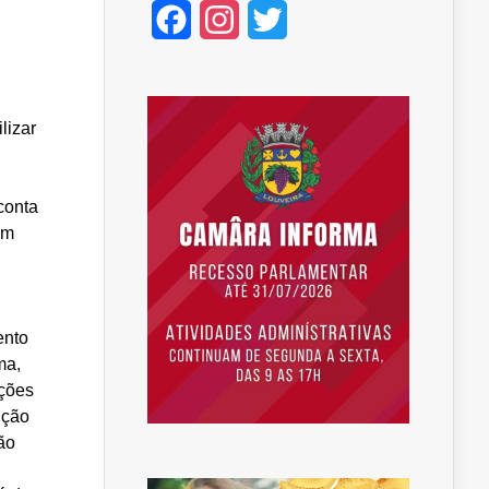
Facebook
Instagram
Twitter
lizar
conta
om
ento
ma,
ções
ução
ão