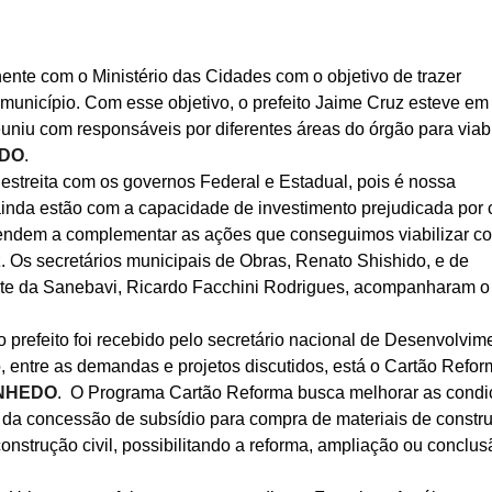
nte com o Ministério das Cidades com o objetivo de trazer
 município. Com esse objetivo, o prefeito Jaime Cruz esteve em
uniu com responsáveis por diferentes áreas do órgão para viabi
EDO
.
estreita com os governos Federal e Estadual, pois é nossa
ainda estão com a capacidade de investimento prejudicada por 
s tendem a complementar as ações que conseguimos viabilizar c
.
Os secretários municipais de Obras, Renato Shishido, e de
te da Sanebavi, Ricardo Facchini Rodrigues, acompanharam o
prefeito foi recebido pelo secretário nacional de Desenvolvim
 entre as demandas e projetos discutidos, está o Cartão Refor
NHEDO
.
O Programa Cartão Reforma busca melhorar as condi
o da concessão de subsídio para compra de materiais de constr
construção civil, possibilitando a reforma, ampliação ou conclus