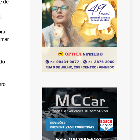
é de
a
orar
lmar
 do
rro