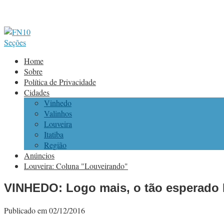
Seções
Home
Sobre
Política de Privacidade
Cidades
Vinhedo
Valinhos
Louveira
Itatiba
Região
Anúncios
Louveira: Coluna "Louveirando"
VINHEDO: Logo mais, o tão esperado 
Publicado em 02/12/2016