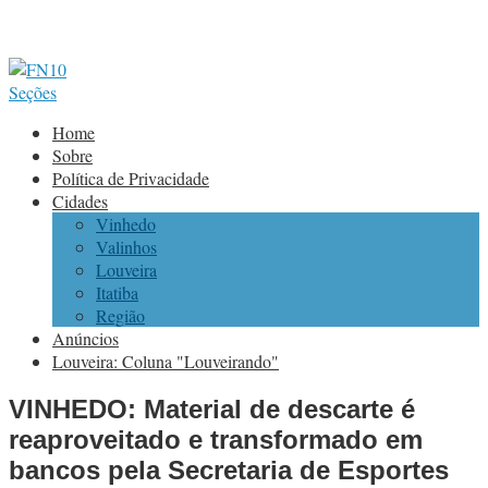
Seções
Home
Sobre
Política de Privacidade
Cidades
Vinhedo
Valinhos
Louveira
Itatiba
Região
Anúncios
Louveira: Coluna "Louveirando"
VINHEDO: Material de descarte é
reaproveitado e transformado em
bancos pela Secretaria de Esportes