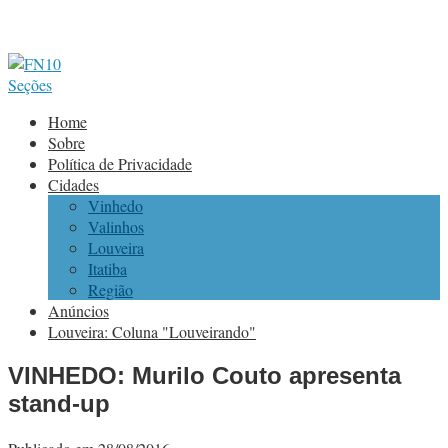
Seções
Home
Sobre
Política de Privacidade
Cidades
Vinhedo
Valinhos
Louveira
Itatiba
Região
Anúncios
Louveira: Coluna "Louveirando"
VINHEDO: Murilo Couto apresenta
stand-up