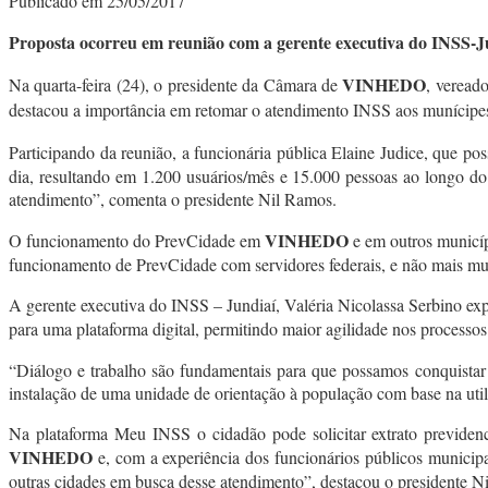
Publicado em 25/05/2017
Proposta ocorreu em reunião com a gerente executiva do INSS-Ju
VINHEDO
Na quarta-feira (24), o presidente da Câmara de
, veread
destacou a importância em retomar o atendimento INSS aos munícipe
Participando da reunião, a funcionária pública Elaine Judice, que p
dia, resultando em 1.200 usuários/mês e 15.000 pessoas ao longo do
atendimento”, comenta o presidente Nil Ramos.
VINHEDO
O funcionamento do PrevCidade em
e em outros municíp
funcionamento de PrevCidade com servidores federais, e não mais mu
A gerente executiva do INSS – Jundiaí, Valéria Nicolassa Serbino ex
para uma plataforma digital, permitindo maior agilidade nos processo
“Diálogo e trabalho são fundamentais para que possamos conquistar 
instalação de uma unidade de orientação à população com base na ut
Na plataforma Meu INSS o cidadão pode solicitar extrato previdenciá
VINHEDO
e, com a experiência dos funcionários públicos municip
outras cidades em busca desse atendimento”, destacou o presidente N