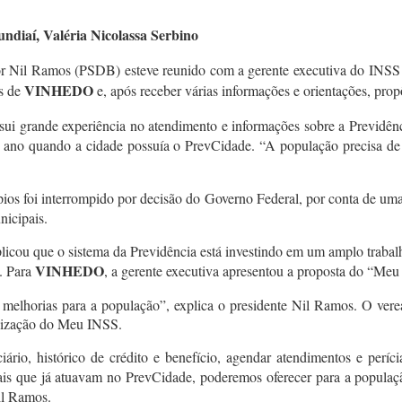
ndiaí, Valéria Nicolassa Serbino
or Nil Ramos (PSDB) esteve reunido com a gerente executiva do INSS 
VINHEDO
s de
e, após receber várias informações e orientações, pro
ossui grande experiência no atendimento e informações sobre a Previdên
 ano quando a cidade possuía o PrevCidade. “A população precisa de 
ios foi interrompido por decisão do Governo Federal, por conta de um
nicipais.
plicou que o sistema da Previdência está investindo em um amplo trabal
VINHEDO
s. Para
, a gerente executiva apresentou a proposta do “Meu
melhorias para a população”, explica o presidente Nil Ramos. O verea
ilização do Meu INSS.
rio, histórico de crédito e benefício, agendar atendimentos e perícia
ais que já atuavam no PrevCidade, poderemos oferecer para a populaçã
il Ramos.