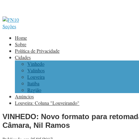
Seções
Home
Sobre
Política de Privacidade
Cidades
Vinhedo
Valinhos
Louveira
Itatiba
Região
Anúncios
Louveira: Coluna "Louveirando"
VINHEDO: Novo formato para retomada
Câmara, Nil Ramos