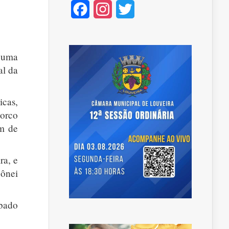
Facebook
Instagram
Twitter
s uma
al da
icas,
porco
ém de
ra, e
pônei
ábado