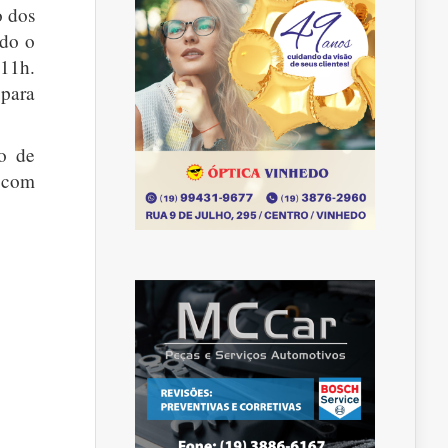
o dos
ado o
 11h.
para
so de
a com