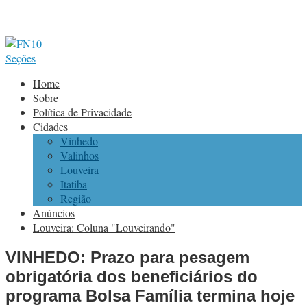
Seções
Home
Sobre
Política de Privacidade
Cidades
Vinhedo
Valinhos
Louveira
Itatiba
Região
Anúncios
Louveira: Coluna "Louveirando"
VINHEDO: Prazo para pesagem
obrigatória dos beneficiários do
programa Bolsa Família termina hoje