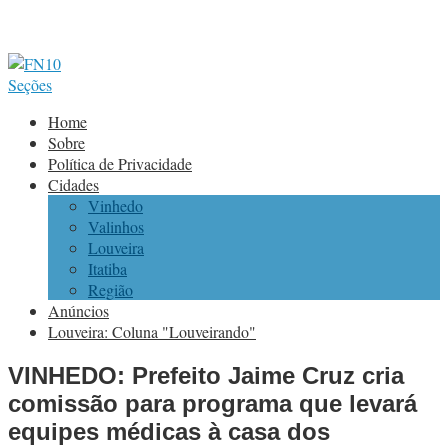
Seções
Home
Sobre
Política de Privacidade
Cidades
Vinhedo
Valinhos
Louveira
Itatiba
Região
Anúncios
Louveira: Coluna "Louveirando"
VINHEDO: Prefeito Jaime Cruz cria
comissão para programa que levará
equipes médicas à casa dos