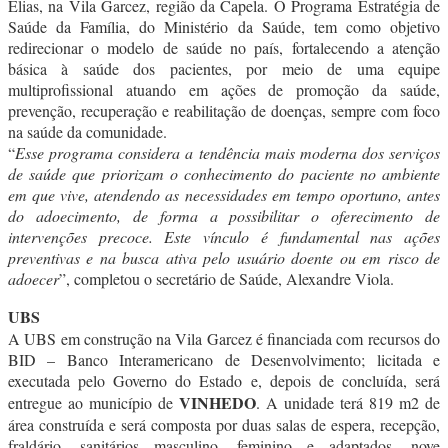
Elias, na Vila Garcez, região da Capela. O Programa Estratégia de
Saúde da Família, do Ministério da Saúde, tem como objetivo
redirecionar o modelo de saúde no país, fortalecendo a atenção
básica à saúde dos pacientes, por meio de uma equipe
multiprofissional atuando em ações de promoção da saúde,
prevenção, recuperação e reabilitação de doenças, sempre com foco
na saúde da comunidade.
“
Esse programa considera a tendência mais moderna dos serviços
de saúde que priorizam o conhecimento do paciente no ambiente
em que vive, atendendo as necessidades em tempo oportuno, antes
do adoecimento, de forma a possibilitar o oferecimento de
intervenções precoce. Este vínculo é fundamental nas ações
preventivas e na busca ativa pelo usuário doente ou em risco de
adoecer
”, completou o secretário de Saúde, Alexandre Viola.
UBS
A UBS em construção na Vila Garcez é financiada com recursos do
BID – Banco Interamericano de Desenvolvimento; licitada e
executada pelo Governo do Estado e, depois de concluída, será
VINHEDO
entregue ao município de
. A unidade terá 819 m2 de
área construída e será composta por duas salas de espera, recepção,
fraldário, sanitários masculino, feminino e adaptados, nove