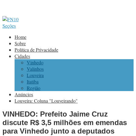
Seções
Home
Sobre
Política de Privacidade
Cidades
Vinhedo
Valinhos
Louveira
Itatiba
Região
Anúncios
Louveira: Coluna "Louveirando"
VINHEDO: Prefeito Jaime Cruz
discute R$ 3,5 milhões em emendas
para Vinhedo junto a deputados