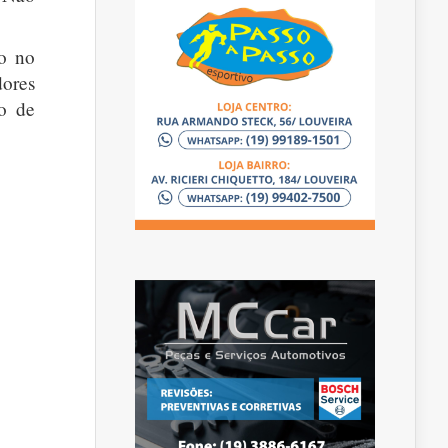
do no
dores
ho de