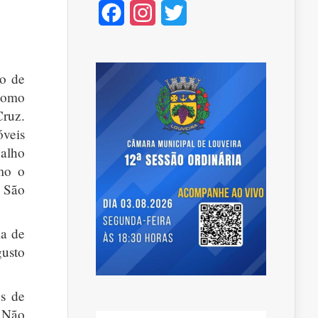
Facebook
Instagram
Twitter
mo de
 como
Cruz.
óveis
alho
omo o
e São
ia de
gusto
s de
 Não