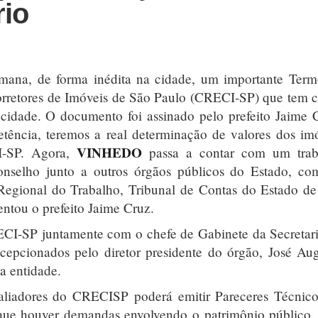
rio
mana, de forma inédita na cidade, um importante Ter
rretores de Imóveis de São Paulo (CRECI-SP) que tem
a cidade. O documento foi assinado pelo prefeito Jaime 
tência, teremos a real determinação de valores dos im
VINHEDO
CI-SP. Agora,
passa a contar com um trab
Conselho junto a outros órgãos públicos do Estado, c
 Regional do Trabalho, Tribunal de Contas do Estado d
entou o prefeito Jaime Cruz.
ECI-SP juntamente com o chefe de Gabinete da Secretar
epcionados pelo diretor presidente do órgão, José Au
a entidade.
liadores do CRECISP poderá emitir Pareceres Técnico
ue houver demandas envolvendo o patrimônio público.