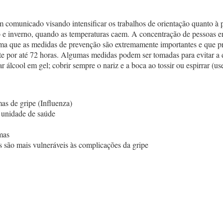
omunicado visando intensificar os trabalhos de orientação quanto à p
 e inverno, quando as temperaturas caem. A concentração de pessoas em
firma que as medidas de prevenção são extremamente importantes e que p
te por até 72 horas. Algumas medidas podem ser tomadas para evitar a 
 álcool em gel; cobrir sempre o nariz e a boca ao tossir ou espirrar (us
mas de gripe (Influenza)
a unidade de saúde
mas
s são mais vulneráveis às complicações da gripe