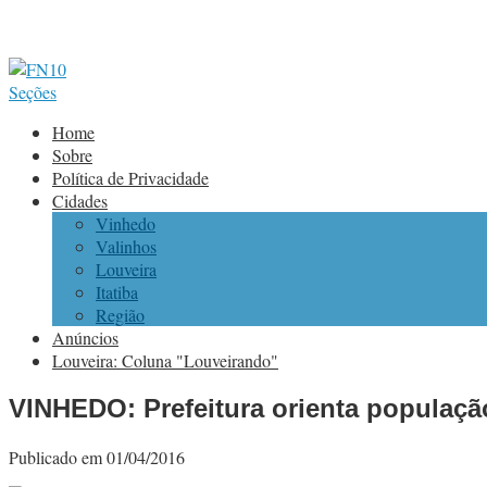
Seções
Home
Sobre
Política de Privacidade
Cidades
Vinhedo
Valinhos
Louveira
Itatiba
Região
Anúncios
Louveira: Coluna "Louveirando"
VINHEDO: Prefeitura orienta populaçã
Publicado em 01/04/2016