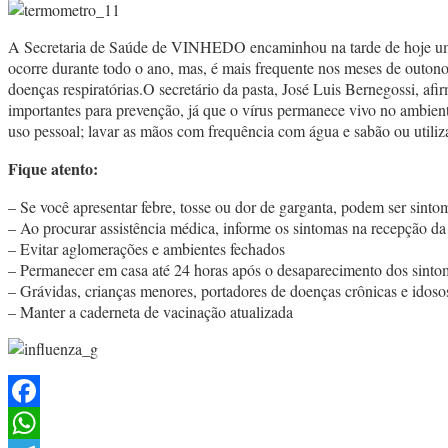
A Secretaria de Saúde de VINHEDO encaminhou na tarde de hoje um c
ocorre durante todo o ano, mas, é mais frequente nos meses de outono
doenças respiratórias.O secretário da pasta, José Luis Bernegossi, a
importantes para prevenção, já que o vírus permanece vivo no ambien
uso pessoal; lavar as mãos com frequência com água e sabão ou utilizar
Fique atento:
– Se você apresentar febre, tosse ou dor de garganta, podem ser sinto
– Ao procurar assistência médica, informe os sintomas na recepção d
– Evitar aglomerações e ambientes fechados
– Permanecer em casa até 24 horas após o desaparecimento dos sinto
– Grávidas, crianças menores, portadores de doenças crônicas e idoso
– Manter a caderneta de vacinação atualizada
Facebook