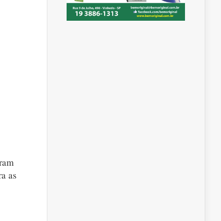
aram
ra as