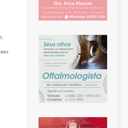
e,
ores