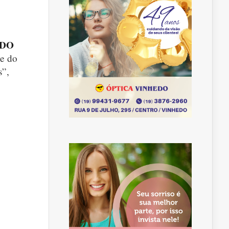
EDO
se do
s”,