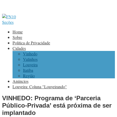
Seções
Home
Sobre
Política de Privacidade
Cidades
Vinhedo
Valinhos
Louveira
Itatiba
Região
Anúncios
Louveira: Coluna "Louveirando"
VINHEDO: Programa de ‘Parceria
Público-Privada’ está próxima de ser
implantado