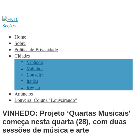
Seções
Home
Sobre
Política de Privacidade
Cidades
Vinhedo
Valinhos
Louveira
Itatiba
Região
Anúncios
Louveira: Coluna "Louveirando"
VINHEDO: Projeto ‘Quartas Musicais’
começa nesta quarta (28), com duas
sessões de música e arte