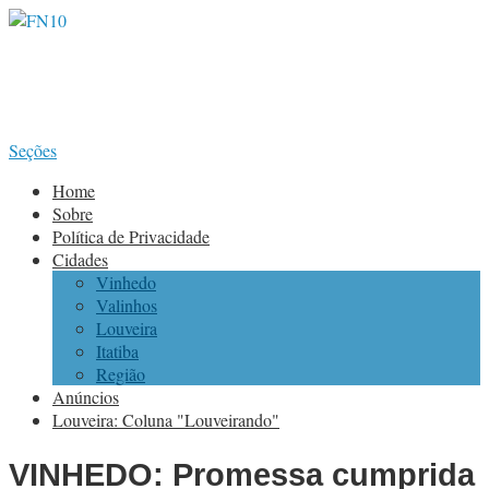
Seções
Home
Sobre
Política de Privacidade
Cidades
Vinhedo
Valinhos
Louveira
Itatiba
Região
Anúncios
Louveira: Coluna "Louveirando"
VINHEDO: Promessa cumprida