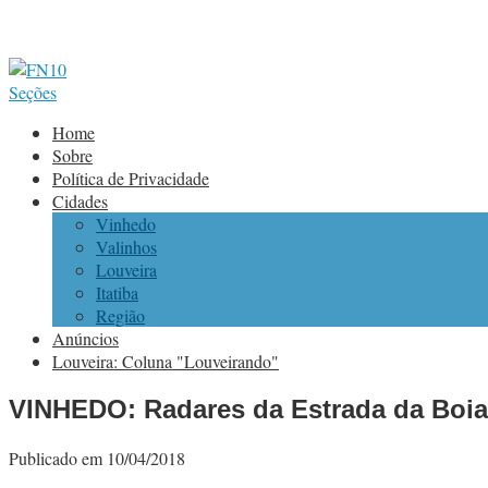
Seções
Home
Sobre
Política de Privacidade
Cidades
Vinhedo
Valinhos
Louveira
Itatiba
Região
Anúncios
Louveira: Coluna "Louveirando"
VINHEDO: Radares da Estrada da Boiad
Publicado em 10/04/2018