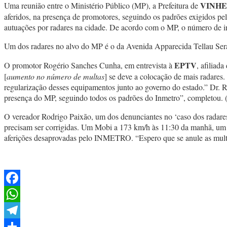
VINH
Uma reunião entre o Ministério Público (MP), a Prefeitura de
aferidos, na presença de promotores, seguindo os padrões exigidos pe
autuações por radares na cidade. De acordo com o MP, o número de i
Um dos radares no alvo do MP é o da Avenida Apparecida Tellau Serap
EPTV
O promotor Rogério Sanches Cunha, em entrevista à
, afiliad
[
aumento no número de multas
] se deve a colocação de mais radares.
regularização desses equipamentos junto ao governo do estado.” Dr. 
presença do MP, seguindo todos os padrões do Inmetro”, completou. 
O vereador Rodrigo Paixão, um dos denunciantes no ‘caso dos radare
precisam ser corrigidas. Um Mobi a 173 km/h às 11:30 da manhã, um 
aferições desaprovadas pelo INMETRO. “Espero que se anule as multas 
Facebook
WhatsApp
Telegram