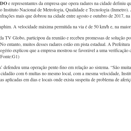
EDO
e representantes da empresa que opera radares na cidade definiu q
lo Instituto Nacional de Metrologia, Qualidade e Tecnologia (Inmetro).
nfrações mais que dobrou na cidade entre agosto e outubro de 2017, n
him. A velocidade máxima permitida na via é de 50 km/h e, na maioria
a da TV Globo, participou da reunião e recebeu promessas de solução por
 No entanto, muitos desses radares estão em pista estadual. A Prefeitur
Rogério explicou que a empresa mostrou-se favorável a uma verificação 
(Fonte:G1)
s’ defendeu uma operação pente-fino em relação ao sistema. “São muit
cidadão com 6 multas no mesmo local, com a mesma velocidade, Instit
aplicadas em dias e locais onde exista suspeita de problema de aferiçã