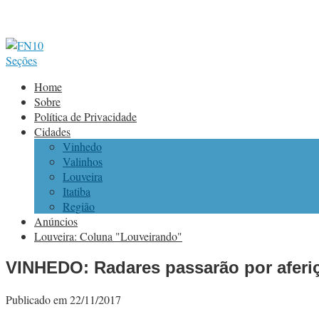
Seções
Home
Sobre
Política de Privacidade
Cidades
Vinhedo
Valinhos
Louveira
Itatiba
Região
Anúncios
Louveira: Coluna "Louveirando"
VINHEDO: Radares passarão por aferi
Publicado em 22/11/2017