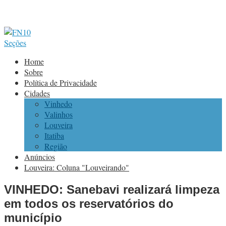
Seções
Home
Sobre
Política de Privacidade
Cidades
Vinhedo
Valinhos
Louveira
Itatiba
Região
Anúncios
Louveira: Coluna "Louveirando"
VINHEDO: Sanebavi realizará limpeza
em todos os reservatórios do
município