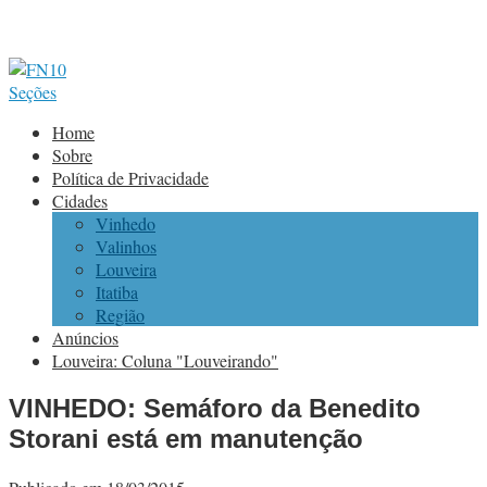
Seções
Home
Sobre
Política de Privacidade
Cidades
Vinhedo
Valinhos
Louveira
Itatiba
Região
Anúncios
Louveira: Coluna "Louveirando"
VINHEDO: Semáforo da Benedito
Storani está em manutenção