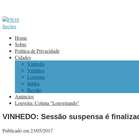
Seções
Home
Sobre
Política de Privacidade
Cidades
Vinhedo
Valinhos
Louveira
Itatiba
Região
Anúncios
Louveira: Coluna "Louveirando"
VINHEDO: Sessão suspensa é finaliza
Publicado em 23/05/2017