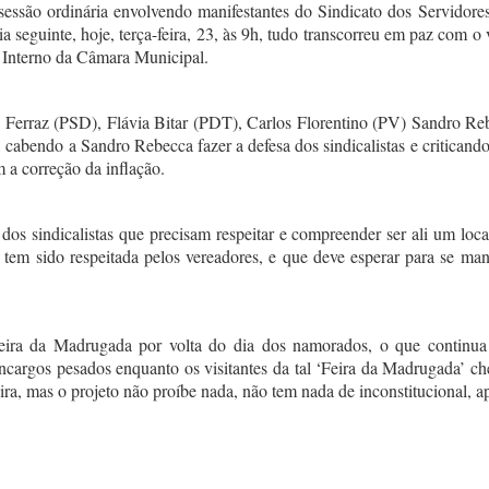
 sessão ordinária envolvendo manifestantes do Sindicato dos Servid
seguinte, hoje, terça-feira, 23, às 9h, tudo transcorreu em paz com o
 Interno da Câmara Municipal.
s Ferraz (PSD), Flávia Bitar (PDT), Carlos Florentino (PV) Sandro
 cabendo a Sandro Rebecca fazer a defesa dos sindicalistas e criticando
 a correção da inflação.
s sindicalistas que precisam respeitar e compreender ser ali um loca
 tem sido respeitada pelos vereadores, e que deve esperar para se ma
ira da Madrugada por volta do dia dos namorados, o que continua
rgos pesados enquanto os visitantes da tal ‘Feira da Madrugada’ ch
 feira, mas o projeto não proíbe nada, não tem nada de inconstitucional,