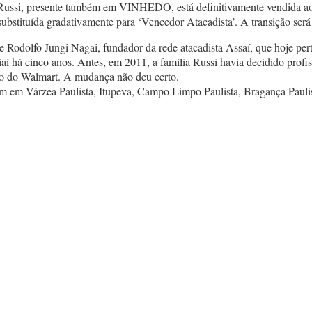
e Russi, presente também em VINHEDO, está definitivamente vendida a
substituída gradativamente para ‘Vencedor Atacadista’. A transição será 
e Rodolfo Jungi Nagai, fundador da rede atacadista Assaí, que hoje pe
í há cinco anos. Antes, em 2011, a família Russi havia decidido profiss
ro do Walmart. A mudança não deu certo.
em Várzea Paulista, Itupeva, Campo Limpo Paulista, Bragança Paulist