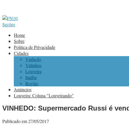
Seções
Home
Sobre
Política de Privacidade
Cidades
Vinhedo
Valinhos
Louveira
Itatiba
Região
Anúncios
Louveira: Coluna "Louveirando"
VINHEDO: Supermercado Russi é vendi
Publicado em 27/05/2017