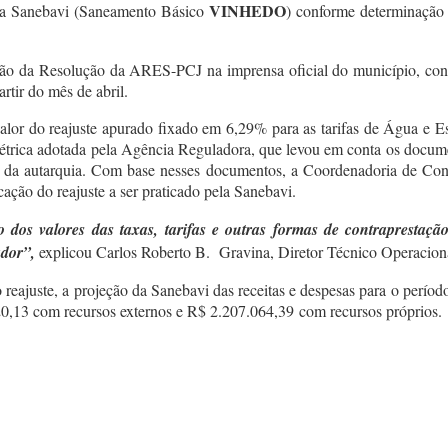
VINHEDO
pela Sanebavi (Saneamento Básico
) conforme determinação
cação da Resolução da ARES-PCJ na imprensa oficial do município, con
rtir do mês de abril.
lor do reajuste apurado fixado em 6,29% para as tarifas de Água e E
étrica adotada pela Agência Reguladora, que levou em conta os docume
s da autarquia. Com base nesses documentos, a Coordenadoria de Cont
ação do reajuste a ser praticado pela Sanebavi.
 dos valores das taxas, tarifas e outras formas de contraprestaçã
ador”,
explicou Carlos Roberto B. Gravina, Diretor Técnico Operacio
eajuste, a projeção da Sanebavi das receitas e despesas para o períod
0,13 com recursos externos e R$ 2.207.064,39 com recursos próprios.