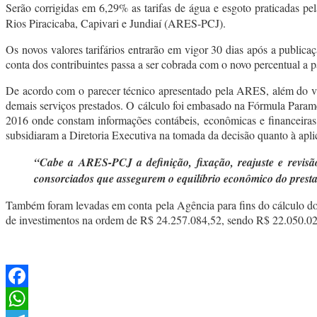
Serão corrigidas em 6,29% as tarifas de água e esgoto praticadas 
Rios Piracicaba, Capivari e Jundiaí (ARES-PCJ).
Os novos valores tarifários entrarão em vigor 30 dias após a publi
conta dos contribuintes passa a ser cobrada com o novo percentual a pa
De acordo com o parecer técnico apresentado pela ARES, além do va
demais serviços prestados. O cálculo foi embasado na Fórmula Param
2016 onde constam informações contábeis, econômicas e financeira
subsidiaram a Diretoria Executiva na tomada da decisão quanto à aplic
“Cabe a ARES-PCJ a definição, fixação, reajuste e revisão
consorciados que assegurem o equilíbrio econômico do prest
Também foram levadas em conta pela Agência para fins do cálculo do r
de investimentos na ordem de R$ 24.257.084,52, sendo R$ 22.050.02
Facebook