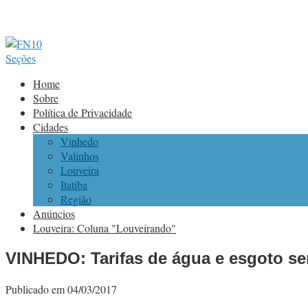
Seções
Home
Sobre
Política de Privacidade
Cidades
Vinhedo
Valinhos
Louveira
Itatiba
Região
Anúncios
Louveira: Coluna "Louveirando"
VINHEDO: Tarifas de água e esgoto serã
Publicado em 04/03/2017